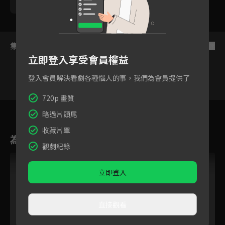
勵政達
黃靖倫
王上菲
張瀚元
游小白
集數列表
反序
立即登入享受會員權益
登入會員解決看劇各種惱人的事，我們為會員提供了
720p 畫質
275
276
277
278
279
280
28
略過片頭尾
收藏片單
為您推薦
觀劇紀錄
立即登入
直接觀看