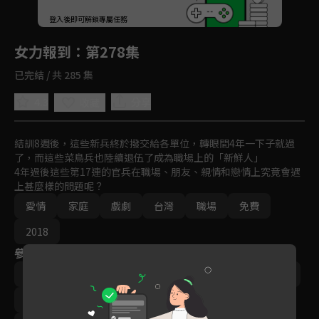
回首頁
登入後即可解鎖專屬任務
Play
女力報到
：第278集
已完結 / 共 285 集
4.3
分享
收藏
結訓8週後，這些新兵終於撥交給各單位，轉眼間4年一下子就過
了，而這些菜鳥兵也陸續退伍了成為職場上的「新鮮人」

4年過後這些第17連的官兵在職場、朋友、親情和戀情上究竟會遇
上甚麼樣的問題呢？
愛情
家庭
戲劇
台灣
職場
免費
2018
參與演員
李宣榕
楊晴
‬陳謙文
羅平
小嫻
林曜晟
尹彥凱
楊雅筑
梁舒涵
王沛語
梁瀚名