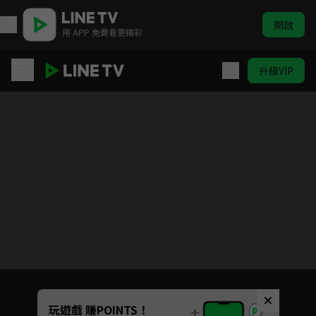
開啟
用 APP 免費看更精彩
升級VIP
女力報到
目前未允許這部影片在你所在的地區播放
如有不便請見諒
Unmute
玩遊戲 賺POINTS！