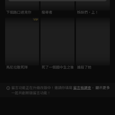
下個路口遇見你
搜尋者
姊妹們，上！
VIP
馬尼拉敢死隊
死了一個國中生之後
誰殺了她
留言功能正在升級改版中！邀請你填寫
留言板調查
，
顯示更多
一起共創新版留言功能！