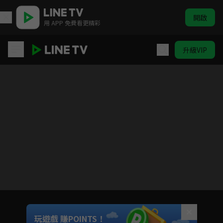
開啟
用 APP 免費看更精彩
升級VIP
女力報到
目前未允許這部影片在你所在的地區播放
如有不便請見諒
Unmute
玩遊戲 賺POINTS！