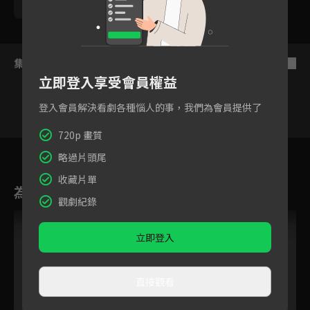
勵政達
黃靖倫
王上菲
張瀚元
游小白
集數列表
反序
立即登入享受會員權益
登入會員解決看劇各種惱人的事，我們為會員提供了
720p 畫質
24
25
26
27
28
29
3
略過片頭尾
收藏片單
為您推薦
觀劇紀錄
立即登入
直接觀看