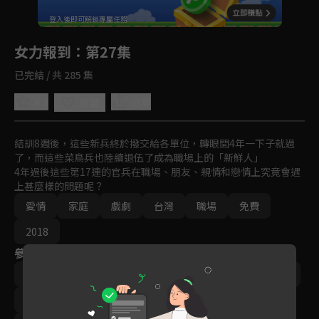
回首頁
登入後即可解鎖專屬任務
Play
女力報到
：第27集
已完結 / 共 285 集
4.3
分享
收藏
結訓8週後，這些新兵終於撥交給各單位，轉眼間4年一下子就過
了，而這些菜鳥兵也陸續退伍了成為職場上的「新鮮人」

4年過後這些第17連的官兵在職場、朋友、親情和戀情上究竟會遇
上甚麼樣的問題呢？
愛情
家庭
戲劇
台灣
職場
免費
2018
參與演員
李宣榕
楊晴
‬陳謙文
羅平
小嫻
林曜晟
尹彥凱
楊雅筑
梁舒涵
王沛語
梁瀚名