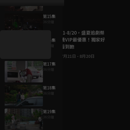
第15集
好康資訊
36分鐘
7/21-8/20，盛夏追劇祭
升級VIP最優惠！獨家好
第16集
戲看到飽
36分鐘
7月21日
-
8月20日
第17集
36分鐘
第18集
36分鐘
第19集
36分鐘