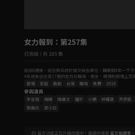
目前未允許這部影片在你所在的地區播放
女力報到
如有不便請見諒
：第257集
已完結 / 共 285 集
回首頁
結訓8週後，這些新兵終於撥交給各單位，轉眼間4年一下子
4年過後這些第17連的官兵在職場、朋友、親情和戀情上究
愛情
家庭
戲劇
台灣
職場
免費
2018
參與演員
李宣榕
楊晴
‬陳謙文
羅平
小嫻
林曜晟
尹彥凱
張瀚元
游小白
留言功能正在升級改版中！邀請你填寫
留言板調查