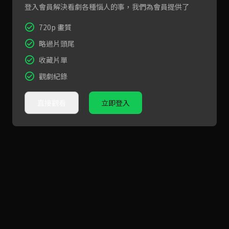
登入會員解決看劇各種惱人的事，我們為會員提供了
720p 畫質
略過片頭尾
收藏片單
觀劇紀錄
直接觀看
立即登入