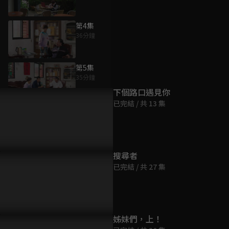
第4集
36分鐘
為您推薦
第5集
35分鐘
下個路口遇見你
已完結 / 共 13 集
第6集
36分鐘
第7集
搜尋者
36分鐘
已完結 / 共 27 集
第8集
36分鐘
姊妹們，上！