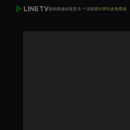
戲劇
動畫
綜藝
更多
活動
請世界吃桌免費看
女力報到