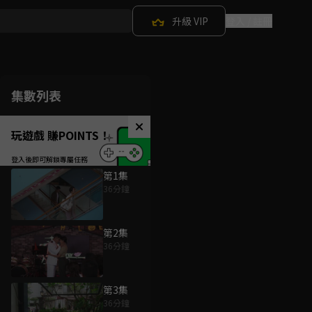
升級 VIP
登入 / 註冊
集數列表
玩遊戲 賺POINTS！
第1集
36分鐘
第2集
36分鐘
第3集
36分鐘