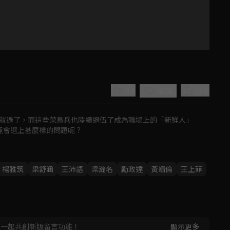
4.3
分享
收藏
就過了，而這些菜鳥兵也陸續退伍了成為職場上的「新鮮人」

竟會遇上甚麼樣的問題呢？
Play
楊雅筑
梁舒涵
王沛語
梁瀚名
勵政達
黃靖倫
王上菲
Video
，一起共創新版留言功能！
顯示更多