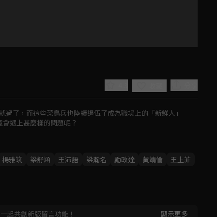
4.3
分享
收藏
就過了，而這些菜鳥兵也陸續退伍了成為職場上的「新鮮人」

竟會遇上甚麼樣的問題呢？
Play
楊雅筑
梁舒涵
王沛語
梁瀚名
勵政達
黃靖倫
王上菲
Video
，一起共創新版留言功能！
顯示更多