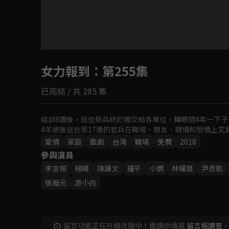
目前未允許這部影片在你所在的地區播放
女力報到
如有不便請見諒
：第255集
已完結 / 共 285 集
回首頁
結訓8週後，這些新兵終於撥交給各單位，轉眼間4年一下子
4年過後這些第17連的官兵在職場、朋友、親情和戀情上究
愛情
家庭
戲劇
台灣
職場
免費
2018
參與演員
李宣榕
楊晴
‬陳謙文
羅平
小嫻
林曜晟
尹彥凱
張瀚元
游小白
留言功能正在升級改版中！邀請你填寫
留言板調查