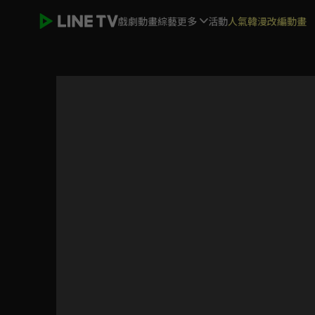
戲劇
動畫
綜藝
更多
活動
人氣韓漫改編動畫
女力報到