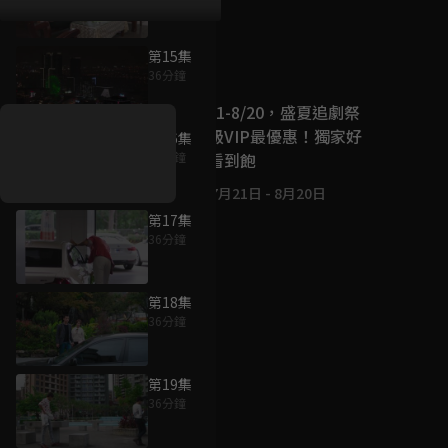
第15集
好康資訊
36分鐘
7/21-8/20，盛夏追劇祭
升級VIP最優惠！獨家好
第16集
戲看到飽
36分鐘
7月21日
-
8月20日
第17集
36分鐘
第18集
36分鐘
第19集
36分鐘