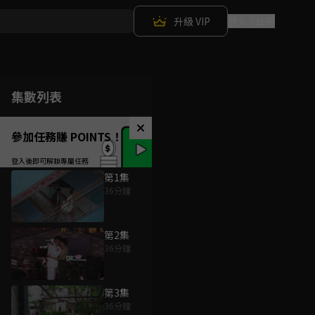
升級 VIP
登入 / 註冊
集數列表
參加任務賺 POINTS！
第1集
36分鐘
第2集
36分鐘
第3集
36分鐘