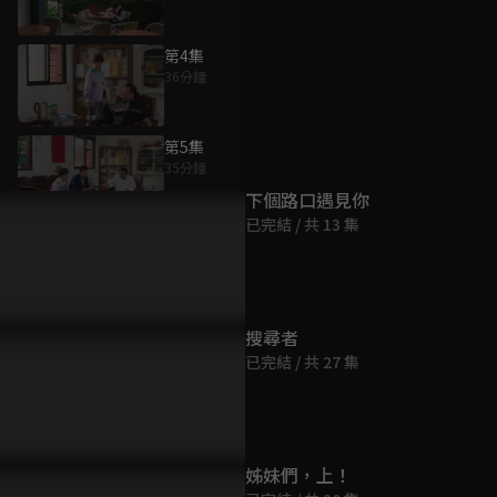
第4集
36分鐘
為您推薦
第5集
35分鐘
下個路口遇見你
已完結 / 共 13 集
第6集
36分鐘
第7集
搜尋者
36分鐘
已完結 / 共 27 集
第8集
36分鐘
姊妹們，上！