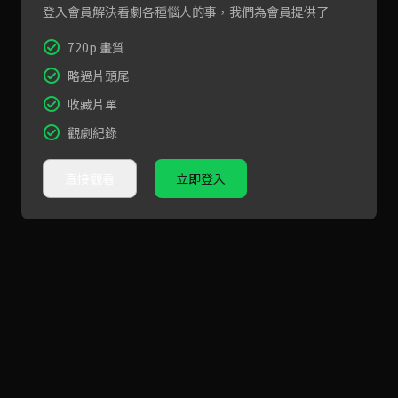
登入會員解決看劇各種惱人的事，我們為會員提供了
720p 畫質
略過片頭尾
收藏片單
觀劇紀錄
直接觀看
立即登入