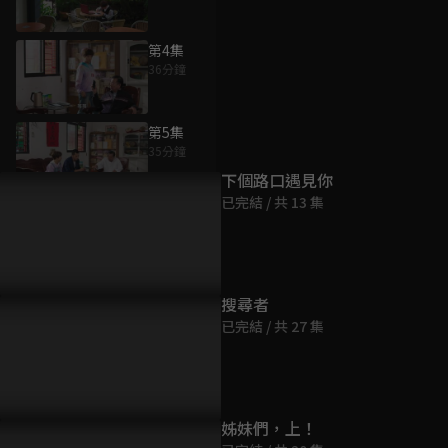
第4集
36分鐘
為您推薦
第5集
35分鐘
下個路口遇見你
已完結 / 共 13 集
第6集
36分鐘
第7集
搜尋者
36分鐘
已完結 / 共 27 集
第8集
36分鐘
姊妹們，上！