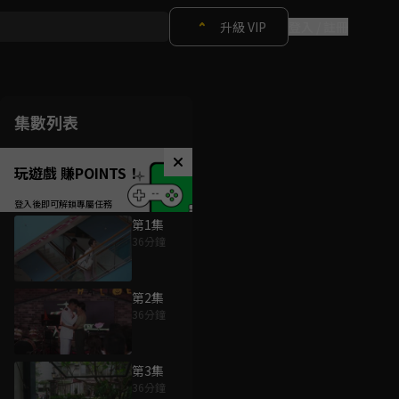
升級 VIP
登入 / 註冊
集數列表
玩遊戲 賺POINTS！
第1集
36分鐘
第2集
36分鐘
第3集
36分鐘