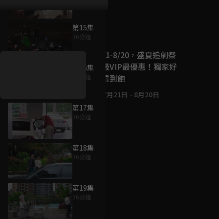
第15集
好康資訊
36分鐘
7/21-8/20，盛夏追劇祭
升級VIP最優惠！獨家好
第16集
戲看到飽
36分鐘
7月21日
-
8月20日
第17集
36分鐘
第18集
36分鐘
第19集
36分鐘