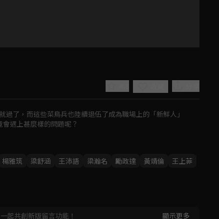
4.3
分享
收藏
就過了，而這些菜鳥兵也陸續退伍了成為職場上的「新鮮人」

竟會遇上甚麼樣的問題呢？
Play
楊雅筑
梁舒涵
王沛語
梁瀚名
勵政達
黃靖倫
王上菲
Video
，一起共創新版留言功能！
顯示更多