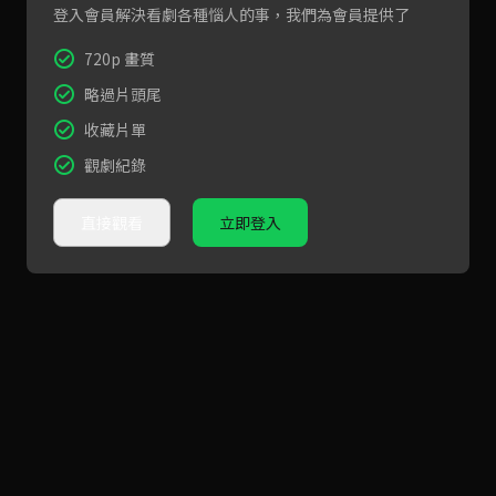
登入會員解決看劇各種惱人的事，我們為會員提供了
720p 畫質
略過片頭尾
收藏片單
觀劇紀錄
直接觀看
立即登入