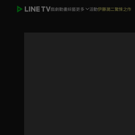
戲劇
動畫
綜藝
更多
活動
伊藤潤二驚悚之作
女力報到