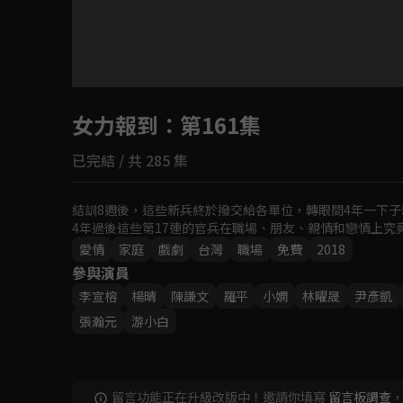
目前未允許這部影片在你所在的地區播放
女力報到
如有不便請見諒
：第161集
已完結 / 共 285 集
回首頁
結訓8週後，這些新兵終於撥交給各單位，轉眼間4年一下子
4年過後這些第17連的官兵在職場、朋友、親情和戀情上究
愛情
家庭
戲劇
台灣
職場
免費
2018
參與演員
李宣榕
楊晴
‬陳謙文
羅平
小嫻
林曜晟
尹彥凱
張瀚元
游小白
留言功能正在升級改版中！邀請你填寫
留言板調查