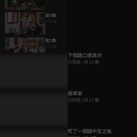
第4集
36分鐘
為您推薦
第5集
35分鐘
下個路口遇見你
已完結 / 共 13 集
第6集
36分鐘
第7集
搜尋者
36分鐘
已完結 / 共 27 集
第8集
36分鐘
死了一個國中生之後