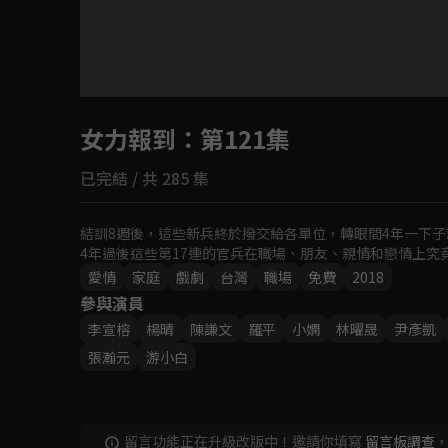
目前未允許這部影片在你所在的地區播放
女力報到
如有不便請見諒
：第121集
已完結 / 共 285 集
回首頁
結訓8週後，這些新兵終於撥交給各單位，轉眼間4年一下子
4年過後這些第17連的官兵在職場、朋友、親情和戀情上究
愛情
家庭
戲劇
台灣
職場
免費
2018
參與演員
李宣榕
楊晴
‬陳謙文
羅平
小嫻
林曜晟
尹彥凱
張瀚元
游小白
留言功能正在升級改版中！邀請你填寫
留言板調查