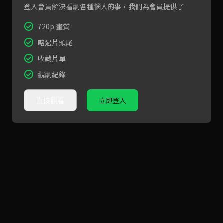
登入會員解決看劇各種惱人的事，我們為會員提供了
720p 畫質
略過片頭尾
收藏片單
觀劇紀錄
直接觀看
立即登入