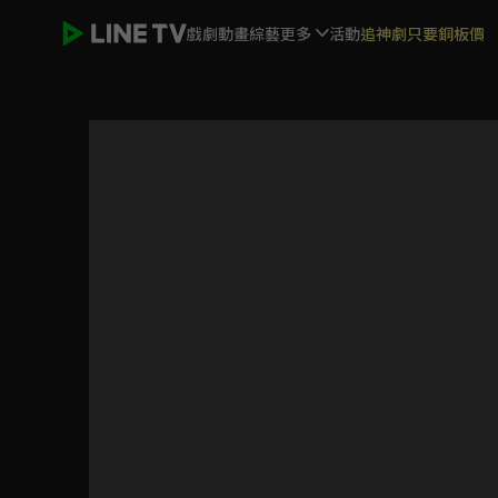
戲劇
動畫
綜藝
更多
活動
追神劇只要銅板價
女力報到