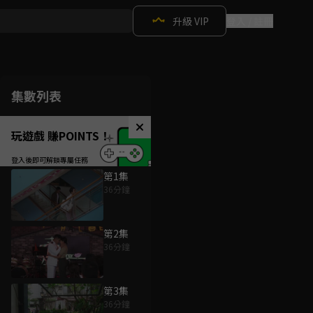
升級 VIP
登入 / 註冊
集數列表
玩遊戲 賺POINTS！
第1集
36分鐘
第2集
36分鐘
第3集
36分鐘