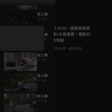
第15集
好康資訊
36分鐘
7/21-8/20，盛夏追劇祭
升級VIP最優惠！獨家好
第16集
戲看到飽
36分鐘
7月21日
-
8月20日
第17集
36分鐘
第18集
36分鐘
第19集
36分鐘