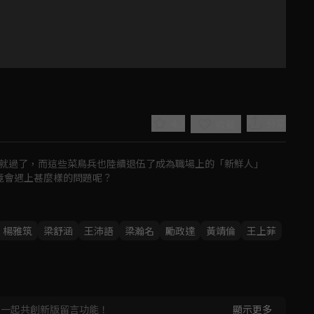
4.3
分享
收藏
就過了，而這些菜鳥兵也陸續退伍了成為職場上的「新鮮人」

竟會遇上甚麼樣的問題呢？
Play
楊雅筑
梁舒涵
王沛語
梁瀚名
勵政達
黃靖倫
王上菲
Video
，一起共創新版留言功能！
顯示更多