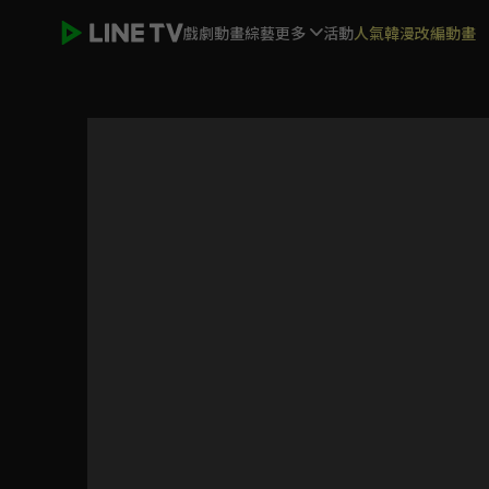
戲劇
動畫
綜藝
更多
活動
人氣韓漫改編動畫
將夜