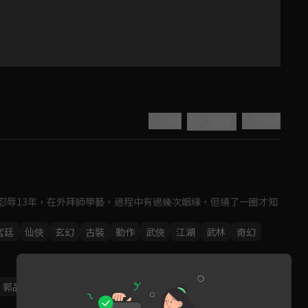
4.2
分享
收藏
忍辱13年，在外拜師學藝，過程中有過幾次姻緣，但繞了一圈才知
Play
宮廷
仙俠
玄幻
古裝
動作
武俠
江湖
武林
奇幻
Video
郭品超