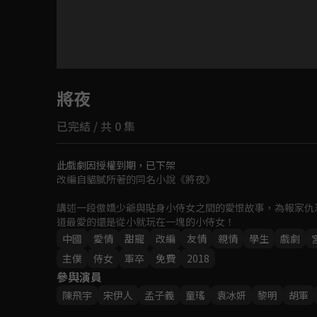
目前未允許這部影片在你所在的地區播放
將夜
如有不便請見諒
已完結 / 共 0 集
回首頁
此戲劇因授權到期，已下架
改編自貓膩所著的同名小說《將夜》

講述一段傲嬌少爺與貼身小侍女之間的愛恨故事，為報家仇
道最愛的還是從小就玩在一塊的小侍女！
中國
愛情
甜寵
改編
友情
親情
學生
戲劇
主僕
侍女
軍卒
免費
2018
參與演員
陳飛宇
宋伊人
孟子義
童瑤
袁冰妍
黎明
胡軍