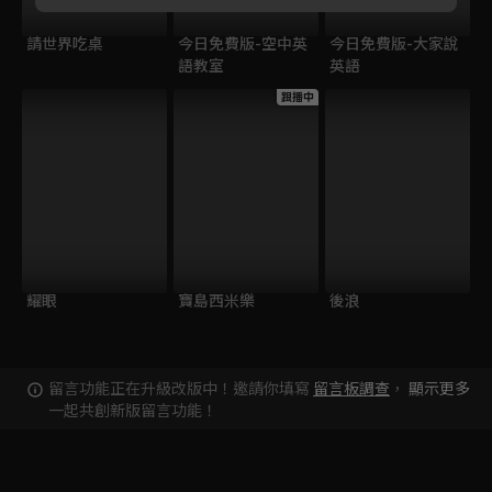
請世界吃桌
今日免費版-空中英
今日免費版-大家說
語教室
英語
跟播中
耀眼
寶島西米樂
後浪
留言功能正在升級改版中！邀請你填寫
留言板調查
，
顯示更多
一起共創新版留言功能！