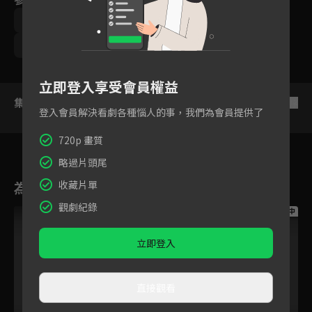
陳飛宇
宋伊人
孟子義
童瑤
袁冰妍
黎明
胡軍
郭品超
立即登入享受會員權益
集數列表
反序
登入會員解決看劇各種惱人的事，我們為會員提供了
720p 畫質
略過片頭尾
為您推薦
收藏片單
觀劇紀錄
跟播中
跟播中
跟播中
立即登入
直接觀看