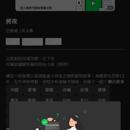
回首頁
登入後即可解鎖專屬任務
Play
將夜
已完結 / 共 0 集
4.2
分享
收藏
此戲劇因授權到期，已下架
改編自貓膩所著的同名小說《將夜》

講述一段傲嬌少爺與貼身小侍女之間的愛恨故事，為報家仇忍辱13
年，在外拜師學藝，過程中有過幾次姻緣，但繞了一圈才知道最愛
顯示更多
的還是從小就玩在一塊的小侍女！
中國
愛情
甜寵
改編
友情
親情
學生
戲劇
宮廷
仙俠
玄幻
古裝
動作
武俠
江湖
武林
奇幻
主僕
侍女
軍卒
免費
2018
參與演員