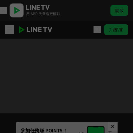
開啟
用 APP 免費看更精彩
升級VIP
將夜
目前未允許這部影片在你所在的地區播放
如有不便請見諒
Unmute
參加任務賺 POINTS！