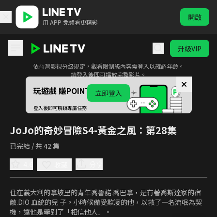
開啟
用 APP 免費看更精彩
升級VIP
此影音為限制級內容
依台灣影視分級規定，觀看限制級內容需登入以確認年齡。
JoJo的奇妙冒險S4-黃金之風
請登入後即可播放完整影片。
玩遊戲 賺POINTS！
立即登入
登入後即可解鎖專屬任務
JoJo的奇妙冒險S4-黃金之風
：第28集
已完結 / 共 42 集
4.6
分享
收藏
住在義大利的拿坡里的青年喬魯諾.喬巴拿，是有著喬斯達家的宿
敵.DIO 血統的兒 子。小時候備受欺凌的他，以救了一名流氓為契
機，讓他是學到了「相信他人」。
