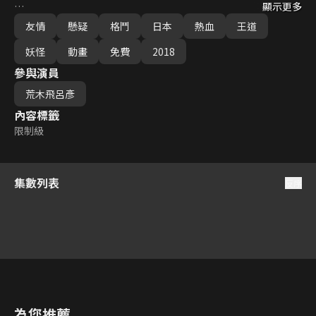
顯示更多
對於這位不忘恩情、並帶有敬意與他來往的這名流氓，深深地吸引
友情
懸疑
格鬥
日本
熱血
王道
了他的心。就這樣，讓喬魯諾是憧憬成為一名「流氓巨星」。15歲
那年，因和黑道組織「熱情」起了糾紛，也讓他是被人給盯上...
妖怪
動畫
免費
2018
參與演員
荒木飛呂彥
內容標籤
限制級
集數列表
反序
27
28
29
30
31
32
3
為您推薦