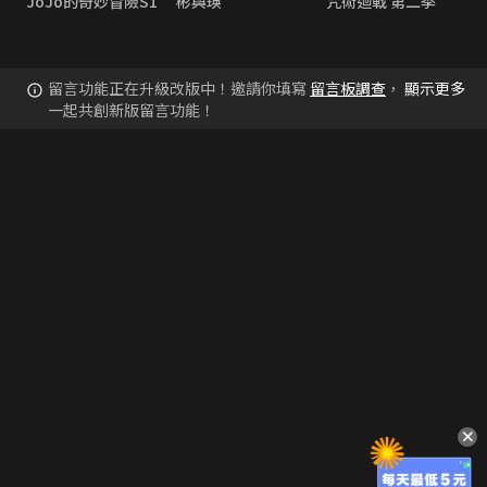
JoJo的奇妙冒險S1
彬與瑛
咒術迴戰 第二季
留言功能正在升級改版中！邀請你填寫
留言板調查
，
顯示更多
一起共創新版留言功能！