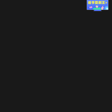
立即登入享受會員權益。
解鎖更多專屬功能，追劇更便利！
登入 / 註冊
巧克科技新媒體股份有限公司