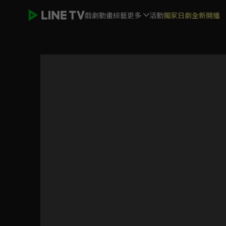
戲劇
動畫
綜藝
更多
活動
獨家日劇全新開播
書店裡的骷髏店員本田