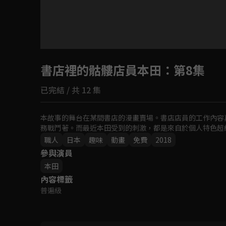
目前未允許這部影片在你所在的地區播放
書店裡的骷髏店員本田
如有不便請見諒
：第8集
已完結 / 共 12 集
回首頁
本故事的舞台在某間書店的漫畫賣場。書店店員的工作內容
務戰鬥著。而最近本田受到的刺激，都是來自於個人特色超
職人
日本
趣味
動畫
免費
2018
參與演員
本田
內容標籤
普遍級