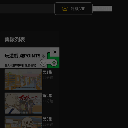
升級 VIP
登入 / 註冊
集數列表
玩遊戲 賺POINTS！
第1集
11分鐘
第2集
11分鐘
第3集
11分鐘