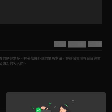
4.4
分享
收藏
真的是非常多。有著骷髏外貌的主角本田，在這個賣場裡日日與業
級強烈的客人們。
Play
Video