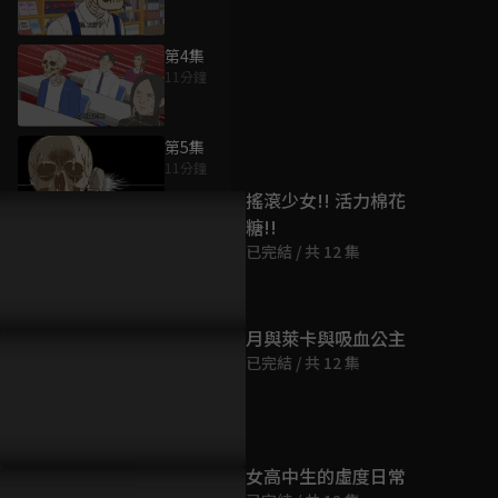
第4集
11分鐘
為您推薦
第5集
11分鐘
搖滾少女!! 活力棉花
糖!!
第6集
已完結 / 共 12 集
11分鐘
第7集
月與萊卡與吸血公主
11分鐘
已完結 / 共 12 集
第8集
11分鐘
女高中生的虛度日常