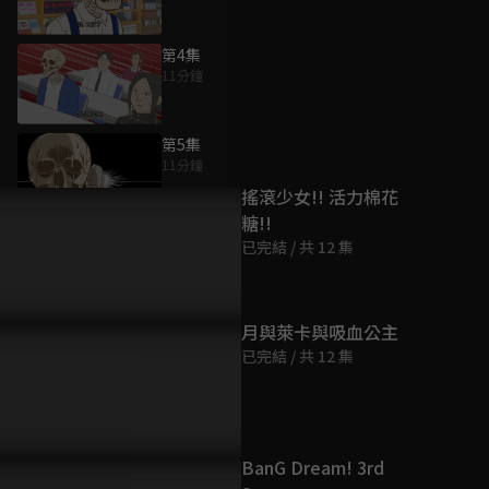
第4集
11分鐘
為您推薦
第5集
11分鐘
搖滾少女!! 活力棉花
糖!!
第6集
已完結 / 共 12 集
11分鐘
第7集
月與萊卡與吸血公主
11分鐘
已完結 / 共 12 集
第8集
11分鐘
BanG Dream! 3rd