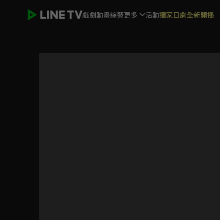
戲劇
動畫
綜藝
更多
活動
獨家日劇全新開播
書店裡的骷髏店員本田