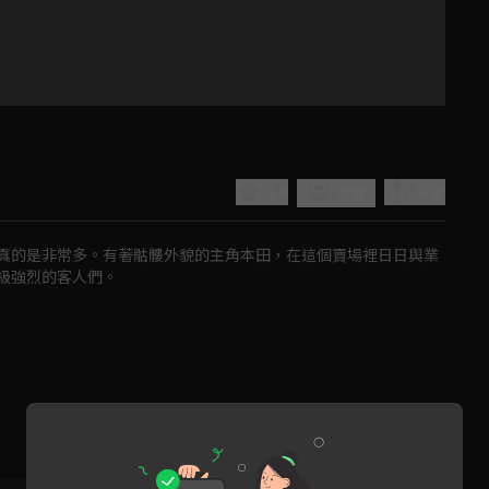
4.4
分享
收藏
真的是非常多。有著骷髏外貌的主角本田，在這個賣場裡日日與業
級強烈的客人們。
Play
Video