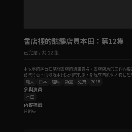
目前未允許這部影片在你所在的地區播放
書店裡的骷髏店員本田
如有不便請見諒
：第12集
已完結 / 共 12 集
回首頁
本故事的舞台在某間書店的漫畫賣場。書店店員的工作內容
務戰鬥著。而最近本田受到的刺激，都是來自於個人特色超
職人
日本
趣味
動畫
免費
2018
參與演員
本田
內容標籤
普遍級