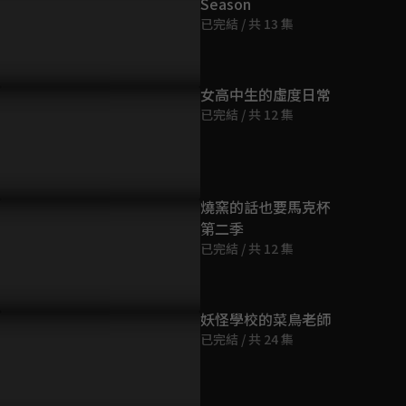
Season
第9集
已完結 / 共 13 集
11分鐘
第10集
女高中生的虛度日常
11分鐘
已完結 / 共 12 集
第11集
11分鐘
燒窯的話也要馬克杯
第二季
第12集
已完結 / 共 12 集
11分鐘
妖怪學校的菜鳥老師
已完結 / 共 24 集