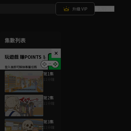
升級 VIP
登入 / 註冊
集數列表
玩遊戲 賺POINTS！
第1集
11分鐘
第2集
11分鐘
第3集
11分鐘