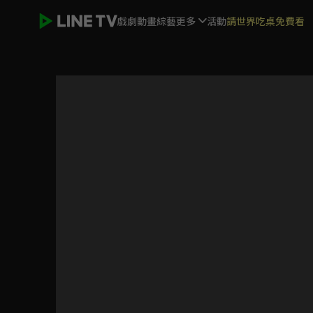
戲劇
動畫
綜藝
更多
活動
請世界吃桌免費看
關於我轉生變成史萊姆這檔事