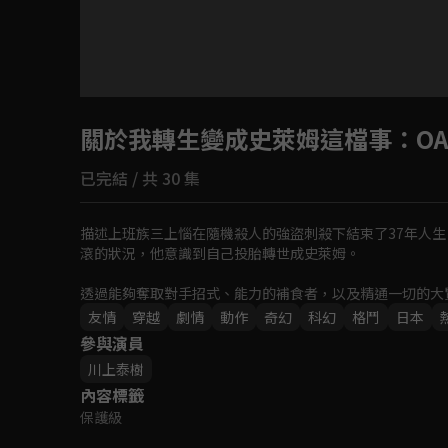
目前未允許這部影片在你所在的地區播放
關於我轉生變成史萊姆這檔事
如有不便請見諒
：OA
已完結 / 共 30 集
回首頁
描述上班族三上惱在隨機殺人的強盜刺殺下結束了37年人
滾的狀況，他意識到自己投胎轉世成史萊姆。

透過能夠奪取對手招式、能力的補食者，以及精通一切的大
友情
穿越
劇情
動作
奇幻
科幻
格鬥
日本
參與演員
川上泰樹
內容標籤
保護級