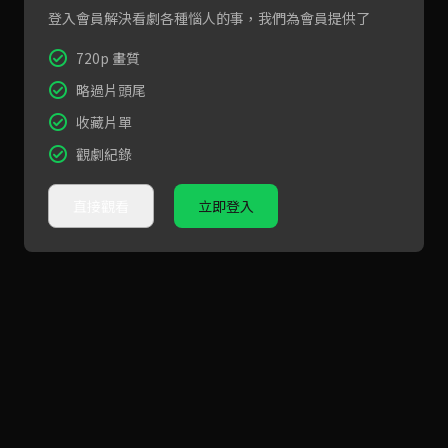
登入會員解決看劇各種惱人的事，我們為會員提供了
720p 畫質
略過片頭尾
收藏片單
觀劇紀錄
直接觀看
立即登入