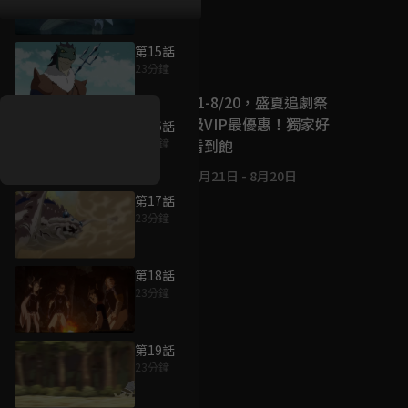
第15話
好康資訊
23分鐘
7/21-8/20，盛夏追劇祭
升級VIP最優惠！獨家好
第16話
戲看到飽
23分鐘
7月21日
-
8月20日
第17話
23分鐘
第18話
23分鐘
第19話
23分鐘