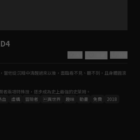
D4
4.6
分享
收藏
生，當他從沉睡中清醒過來以後，面臨看不見、聽不到，且身體圓滾
賢者兩項特殊技，逐步成為史上最強的史萊姆。
熱血
虛構
冒險者
異世界
趣味
動畫
免費
2018
Play
Video