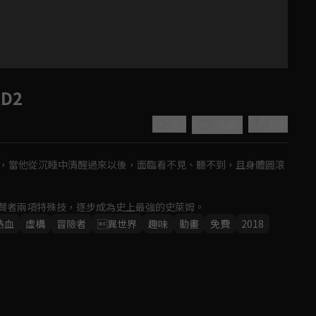
D2
4.6
分享
收藏
生，當他從沉睡中清醒過來以後，面臨看不見、聽不到，且身體圓滾
賢者兩項特殊技，逐步成為史上最強的史萊姆。
熱血
虛構
冒險者
異世界
趣味
動畫
免費
2018
Play
Video