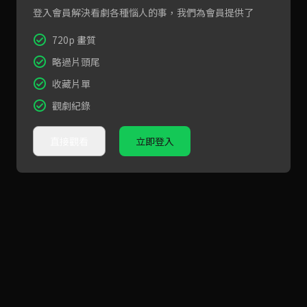
登入會員解決看劇各種惱人的事，我們為會員提供了
720p 畫質
略過片頭尾
收藏片單
觀劇紀錄
直接觀看
立即登入