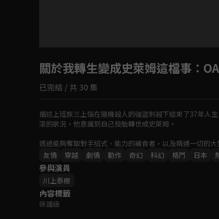
目前未允許這部影片在你所在的地區播放
關於我轉生變成史萊姆這檔事
如有不便請見諒
：OA
已完結 / 共 30 集
回首頁
描述上班族三上惱在隨機殺人的強盜刺殺下結束了37年人
滾的狀況，他意識到自己投胎轉世成史萊姆。

透過能夠奪取對手招式、能力的補食者，以及精通一切的大
友情
穿越
劇情
動作
奇幻
科幻
格鬥
日本
參與演員
川上泰樹
內容標籤
保護級