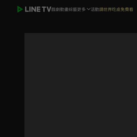
戲劇
動畫
綜藝
更多
活動
請世界吃桌免費看
關於我轉生變成史萊姆這檔事