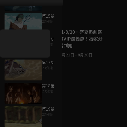
第15話
好康資訊
23分鐘
7/21-8/20，盛夏追劇祭
升級VIP最優惠！獨家好
第16話
戲看到飽
23分鐘
7月21日
-
8月20日
第17話
23分鐘
第18話
23分鐘
第19話
23分鐘