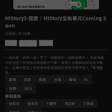
登入後即可解鎖專屬任務
Play
HIStory3-圈套
：HIStory全新單元Coming S
oon
已完結 / 共 20 集
4.9
分享
收藏
一場命案，兩死一傷，死了一個警察和一個黑道老大！ 背後隱藏
什麼秘密？使得黑白兩道動作不斷？黑道少主唐毅設局追兇手報
仇，正義刑警孟少飛追查命案真相卻在過程中逐步陷入「愛情圈
套」…
愛情
家庭
戲劇
台灣
職場
BL
免費
2019
參與演員
徐鈞浩
吳承洋
卞慶華
陳廷軒
丁春誠