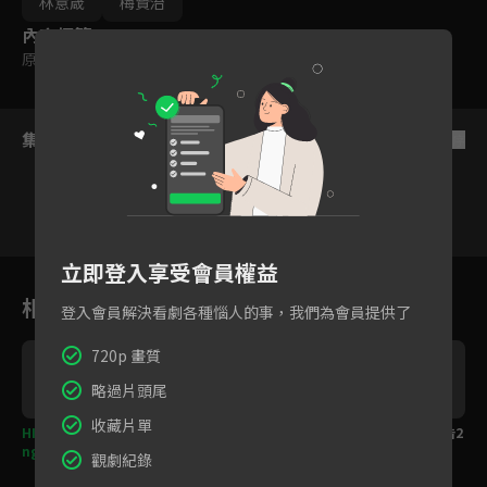
林意箴
梅賢治
內容標籤
原創
｜
輔導十二歲級
集數列表
反序
立即登入享受會員權益
1
2
3
4
5
6
相關花絮
登入會員解決看劇各種惱人的事，我們為會員提供了
720p 畫質
略過片頭尾
收藏片單
HIStory全新單元Comi
FM Vlog-成都站預告
片場花絮-NG片段預告2
ng Soon
觀劇紀錄