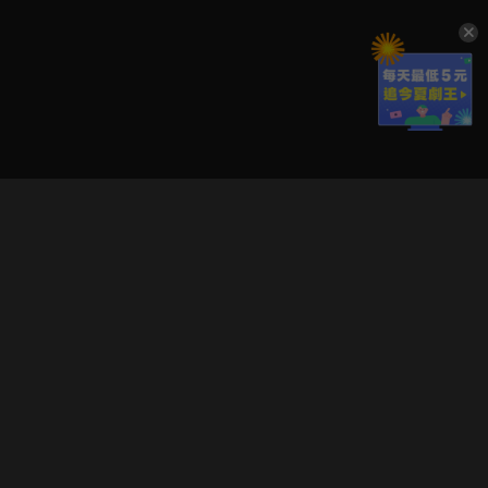
立即登入享受會員權益。
解鎖更多專屬功能，追劇更便利！
登入 / 註冊