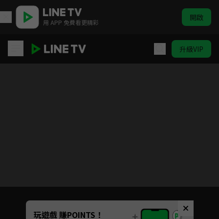
開啟
用 APP 免費看更精彩
升級VIP
HIStory3-圈套
Unmute
玩遊戲 賺POINTS！