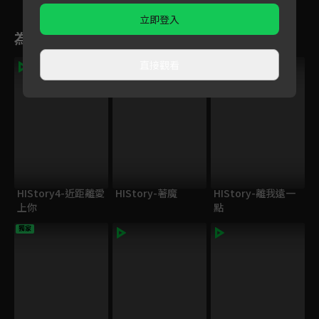
立即登入
為您推薦
直接觀看
HIStory4-近距離愛
HIStory-著魔
HIStory-離我遠一
上你
點
獨家