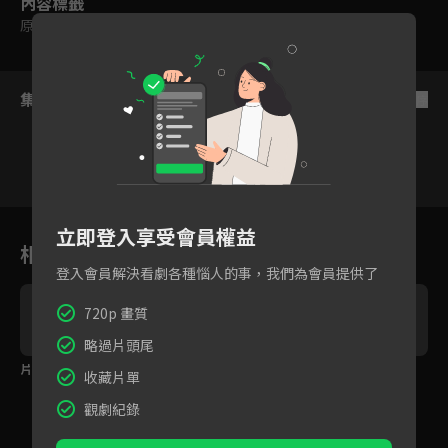
內容標籤
原創
｜
輔導十二歲級
集數列表
反序
1
2
3
4
5
6
立即登入享受會員權益
相關花絮
登入會員解決看劇各種惱人的事，我們為會員提供了
720p 畫質
略過片頭尾
片場花絮-NG片段預告2
片場花絮-NG片段預告1
徐鈞浩獨家專訪
收藏片單
觀劇紀錄