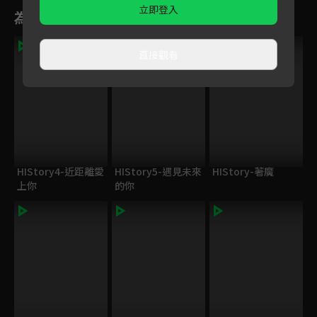
立即登入
為您推薦
獨家
直接觀看
HIStory4-近距離愛
HIStory5-遇見未來
HIStory-著魔
上你
的你