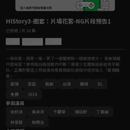
登入後即可解鎖專屬任務
Play
HIStory3-圈套
：片場花絮-NG片段預告1
已完結 / 共 20 集
4.9
分享
收藏
一場命案，兩死一傷，死了一個警察和一個黑道老大！ 背後隱藏
什麼秘密？使得黑白兩道動作不斷？黑道少主唐毅設局追兇手報
仇，正義刑警孟少飛追查命案真相卻在過程中逐步陷入「愛情圈
套」…
愛情
家庭
戲劇
台灣
職場
BL
免費
2019
參與演員
徐鈞浩
吳承洋
卞慶華
陳廷軒
丁春誠
林意箴
梅賢治