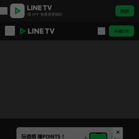
開啟
用 APP 免費看更精彩
升級VIP
HIStory3-圈套
Unmute
玩遊戲 賺POINTS！