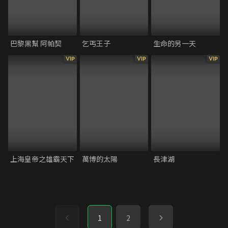
巴黎黑幫 阿帕契
乞丐王子
生命的另一天
VIP
VIP
VIP
上海皇帝之雄霸天下
萬博的太陽
長津湖
1
2