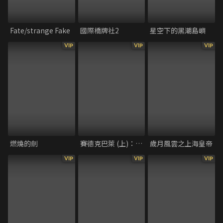
Fate/strange Fake
國際橋牌社2
星空下的黑潮島嶼
VIP
VIP
VIP
燃燒的劍
賽德克巴萊 (上)：太陽旗
歲月風雲之上海皇帝
VIP
VIP
VIP