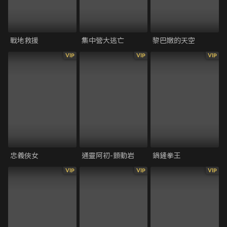
戰地救援
集中營大逃亡
黎巴嫩的天空
VIP
VIP
VIP
忠義俠女
通靈阿初-顫動岩
鍋鏟拳王
VIP
VIP
VIP