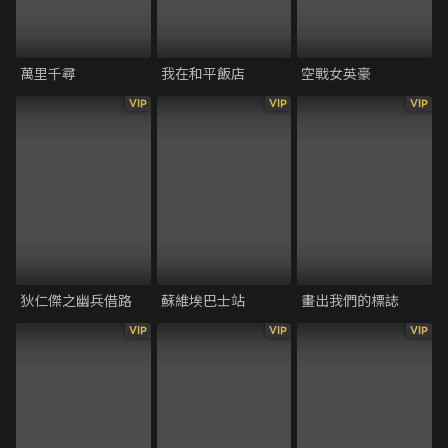
萬里千尋
我在和平飯店
空戰女英豪
VIP
VIP
VIP
狄仁傑之幽兵借路
蘇維埃巴士站
畫出我們的標誌
VIP
VIP
VIP