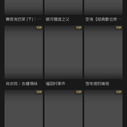
賽德克巴萊 (下)：彩虹橋
銀河鐵道之父
空海【經典數位修復】
VIP
VIP
VIP
尚衣院：衣縷情絲
福田村事件
雪地裡的擁抱
VIP
VIP
VIP