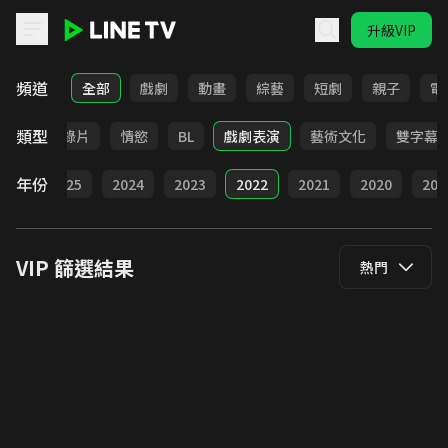
升級VIP
LINE TV - VIP
頻道
全部
戲劇
動畫
綜藝
短劇
親子
電
類型
戰爭
紀錄片
情慾
BL
戲劇表演
藝術文化
雙字幕
年份
026
2025
2024
2023
2022
2021
2020
201
VIP
篩選結果
熱門