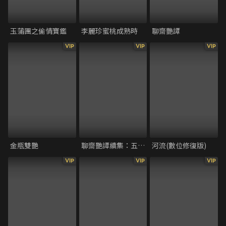
玉蒲團之偷情寶鑑
李麗珍蜜桃成熟時
聊齋艷譚
VIP
VIP
VIP
金瓶雙艷
聊齋艷譚續集：五通神
河流(數位修復版)
VIP
VIP
VIP