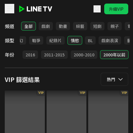
升級VIP
LINE TV - VIP
頻道
全部
戲劇
動畫
綜藝
短劇
親子
電
類型
歷史
奇幻
戰爭
紀錄片
情慾
BL
戲劇表演
藝
年份
2017
2016
2011-2015
2000-2010
2000年以前
VIP
篩選結果
熱門
VIP
VIP
VIP