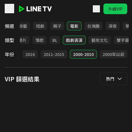
升級VIP
LINE TV - VIP
頻道
動畫
綜藝
短劇
親子
電影
台灣趣
深夜
華
類型
戰爭
紀錄片
情慾
BL
戲劇表演
藝術文化
雙字幕
年份
2017
2016
2011-2015
2000-2010
2000年以前
VIP
篩選結果
熱門