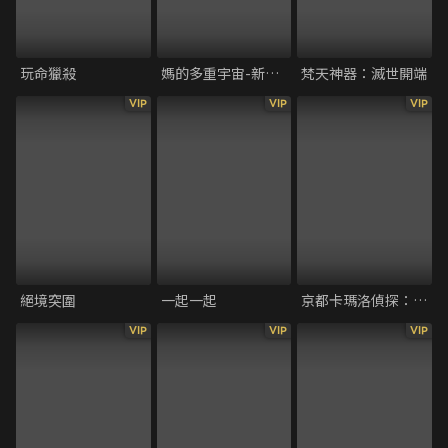
玩命獵殺
媽的多重宇宙-新譯版
梵天神器：滅世開端
VIP
VIP
VIP
絕境突圍
一起一起
京都卡瑪洛偵探：尋找失蹤的男人
VIP
VIP
VIP