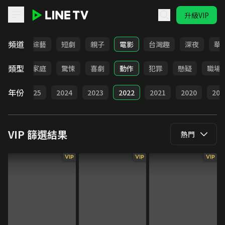
升級VIP
LINE TV - VIP
頻道
動畫
綜藝
短劇
親子
電影
台灣趣
深夜
華
類型
愛情
家庭
驚悚
喜劇
動作
犯罪
懸疑
職場
年份
026
2025
2024
2023
2022
2021
2020
201
VIP
篩選結果
熱門
VIP
VIP
VIP