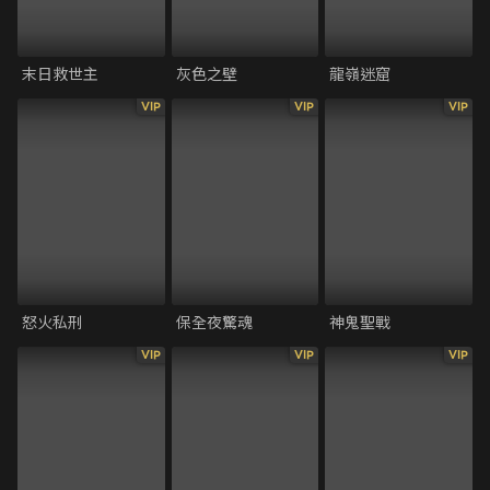
末日救世主
灰色之壁
龍嶺迷窟
VIP
VIP
VIP
怒火私刑
保全夜驚魂
神鬼聖戰
VIP
VIP
VIP