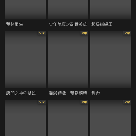
荒林重生
少年陳真之亂世英雄
超級蜥蜴王
VIP
VIP
VIP
唐門之神犼雙雄
獵殺遊戲：荒島絕境
售命
VIP
VIP
VIP