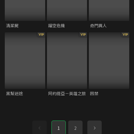
清潔屍
躍空危機
奇門異人
VIP
VIP
VIP
黑幫迷途
阿約提亞－英雄之旅
困禁
1
2