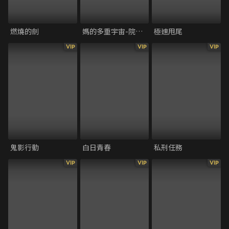
燃燒的劍
媽的多重宇宙-院線版
極速甩尾
VIP
VIP
VIP
鬼影行動
白日青春
私刑任務
VIP
VIP
VIP