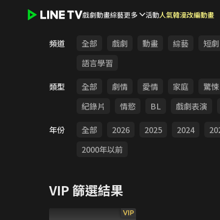
戲劇
動畫
綜藝
更多
活動
人氣韓漫改編動畫
LINE TV - VIP
頻道
全部
戲劇
動畫
綜藝
短劇
語言學習
類型
全部
劇情
愛情
家庭
驚悚
紀錄片
情慾
BL
戲劇表演
年份
全部
2026
2025
2024
20
2000年以前
VIP
篩選結果
VIP