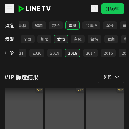
升級VIP
LINE TV - VIP
頻道
動畫
綜藝
短劇
親子
電影
台灣趣
深夜
華
類型
全部
劇情
愛情
家庭
驚悚
喜劇
動
年份
022
2021
2020
2019
2018
2017
2016
201
VIP
篩選結果
熱門
VIP
VIP
VIP