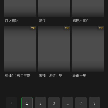
月之圓缺
湯道
福田村事件
VIP
VIP
VIP
前任4：英年早婚
來拍「湯道」吧
最後一擊
1
2
3
...
7
8