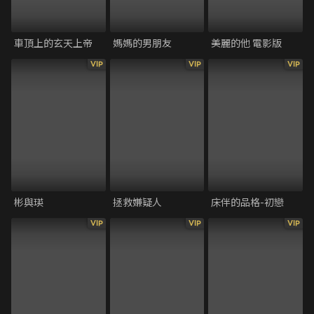
車頂上的玄天上帝
媽媽的男朋友
美麗的他 電影版
VIP
VIP
VIP
彬與瑛
拯救嫌疑人
床伴的品格-初戀
VIP
VIP
VIP