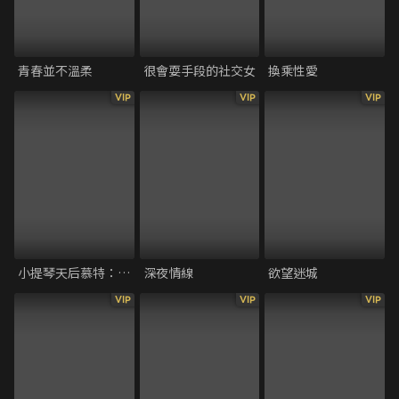
青春並不溫柔
很會耍手段的社交女
換乘性愛
VIP
VIP
VIP
小提琴天后慕特：愛樂一生
深夜情線
欲望迷城
VIP
VIP
VIP