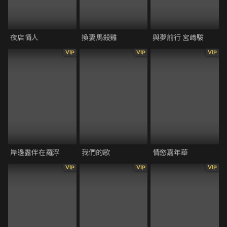
夜店情人
換妻馬殺雞
與夢前行 宮﨑駿
VIP
VIP
VIP
岸邊露伴在羅浮
我們的歌
情慾嘉年華
VIP
VIP
VIP