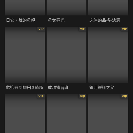
日安，我的母親
母女春光
床伴的品格-決意
VIP
VIP
VIP
歡迎來到駒田蒸餾所
成功補習班
銀河鐵道之父
VIP
VIP
VIP