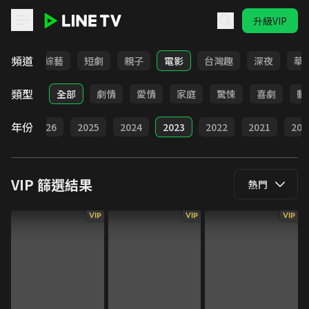
升級VIP
LINE TV - VIP
頻道
動畫
綜藝
短劇
親子
電影
台灣趣
深夜
華
類型
全部
劇情
愛情
家庭
驚悚
喜劇
動
年份
全部
2026
2025
2024
2023
2022
2021
202
VIP
篩選結果
熱門
VIP
VIP
VIP