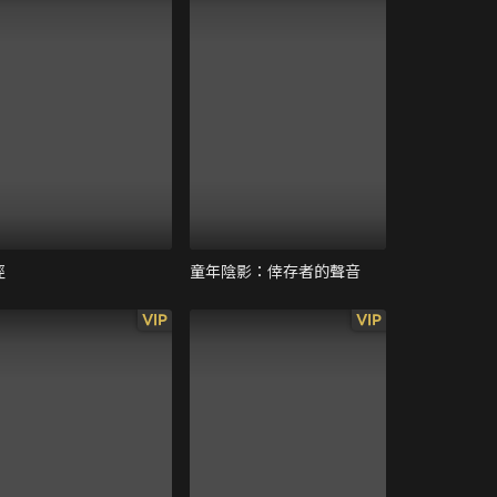
徑
童年陰影：倖存者的聲音
VIP
VIP