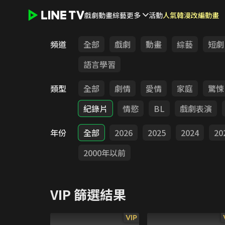
戲劇
動畫
綜藝
更多
活動
人氣韓漫改編動畫
LINE TV - VIP
頻道
全部
戲劇
動畫
綜藝
短劇
語言學習
類型
全部
劇情
愛情
家庭
驚悚
紀錄片
情慾
BL
戲劇表演
年份
全部
2026
2025
2024
20
2000年以前
VIP
篩選結果
VIP