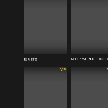
國有器官
VIP