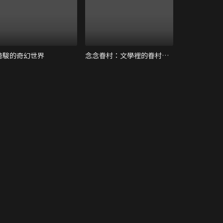
﨑駿的奇幻世界
念念眷村：文學裡的眷村故事