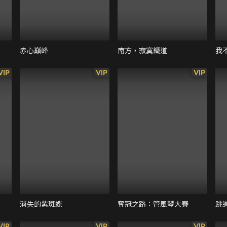
赤心巔峰
南方，寂寞鐵道
我
VIP
VIP
VIP
消失的紫斑蝶
奪冠之路：管風琴大賽
跳
VIP
VIP
VIP