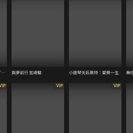
ATEEZ WORLD TOUR [TOWARDS THE LIGHT：WILL TO POWER] IN CINEMAS
與夢前行 宮﨑駿
小提琴天后慕特：愛樂一生
舞
VIP
VIP
VIP