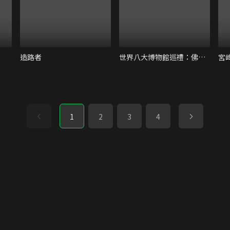
造路者
世界八大博物館巡禮：佛羅倫斯烏菲茲美術館
宮
1
2
3
4