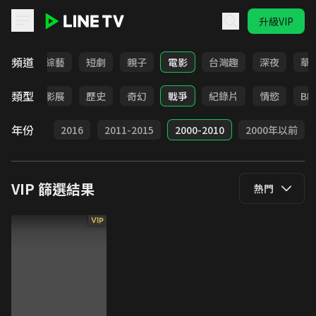
升級VIP
LINE TV - VIP
頻道
動畫
綜藝
短劇
親子
電影
台灣趣
深夜
華
類型
靈異
影展
歷史
奇幻
戰爭
紀錄片
情慾
BL
年份
2017
2016
2011-2015
2000-2010
2000年以前
VIP
篩選結果
熱門
VIP