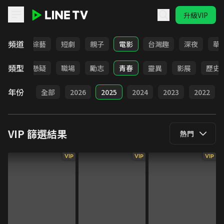
升級VIP
LINE TV - VIP
頻道
動畫
綜藝
短劇
親子
電影
台灣趣
深夜
華
類型
犯罪
懸疑
職場
勵志
青春
靈異
影展
歷史
年份
全部
2026
2025
2024
2023
2022
VIP
篩選結果
熱門
VIP
VIP
VIP