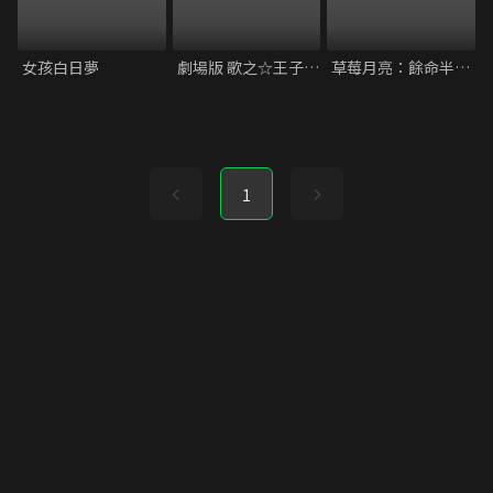
女孩白日夢
劇場版 歌之☆王子殿下♪ TABOO NIGHT XXXX
草莓月亮：餘命半年的約定
1