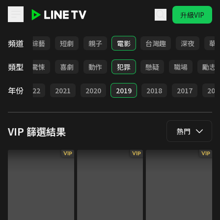
升級VIP
LINE TV - VIP
頻道
動畫
綜藝
短劇
親子
電影
台灣趣
深夜
華
類型
家庭
驚悚
喜劇
動作
犯罪
懸疑
職場
勵志
年份
023
2022
2021
2020
2019
2018
2017
201
VIP
篩選結果
熱門
VIP
VIP
VIP