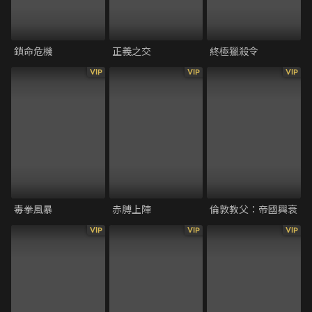
鎖命危機
正義之交
終極獵殺令
VIP
VIP
VIP
毒拳風暴
赤膊上陣
倫敦教父：帝國興衰
VIP
VIP
VIP