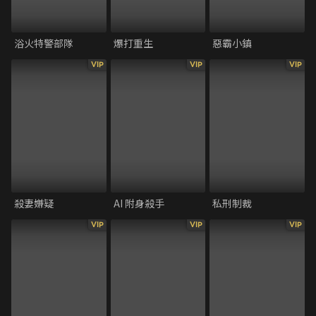
浴火特警部隊
爆打重生
惡霸小鎮
VIP
VIP
VIP
殺妻嫌疑
AI 附身殺手
私刑制裁
VIP
VIP
VIP