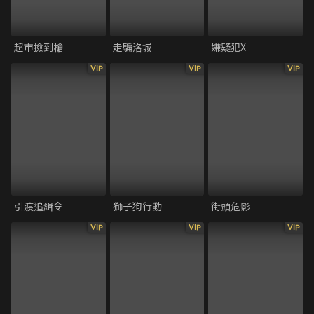
超市撿到槍
走騙洛城
嫌疑犯X
VIP
VIP
VIP
引渡追緝令
獅子狗行動
街頭危影
VIP
VIP
VIP