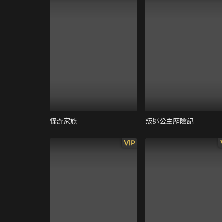
怪奇家族
叛逃公主歷險記
VIP