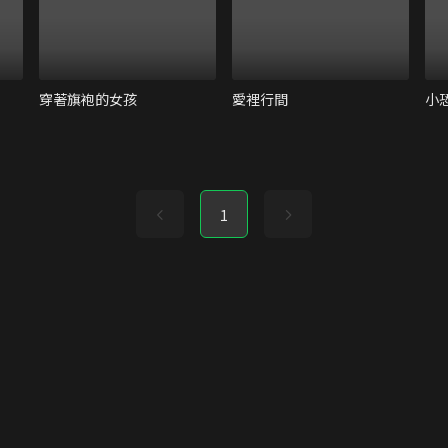
穿著旗袍的女孩
愛裡行間
小
1