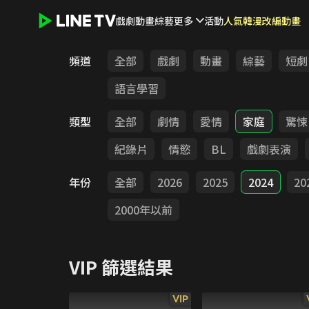
戲劇
動畫
綜藝
更多
活動
人氣韓漫改編動畫
LINE TV - VIP
頻道
全部
戲劇
動畫
綜藝
短劇
語言學習
類型
全部
劇情
愛情
家庭
驚悚
紀錄片
情慾
BL
戲劇表演
年份
全部
2026
2025
2024
20
2000年以前
VIP
篩選結果
VIP