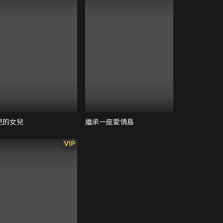
兒的女兒
繼承一座愛情島
VIP