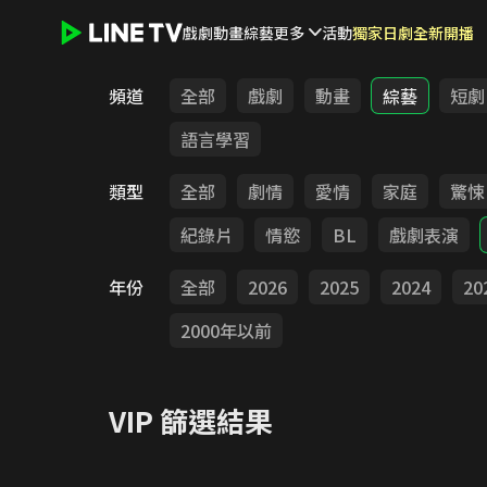
戲劇
動畫
綜藝
更多
活動
獨家日劇全新開播
LINE TV - VIP
頻道
全部
戲劇
動畫
綜藝
短劇
語言學習
類型
全部
劇情
愛情
家庭
驚悚
紀錄片
情慾
BL
戲劇表演
年份
全部
2026
2025
2024
20
2000年以前
VIP
篩選結果