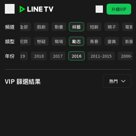
升級VIP
LINE TV - VIP
頻道
全部
戲劇
動畫
綜藝
短劇
親子
電影
類型
動作
犯罪
懸疑
職場
勵志
青春
靈異
影展
年份
020
2019
2018
2017
2016
2011-2015
2000-2
VIP
篩選結果
熱門