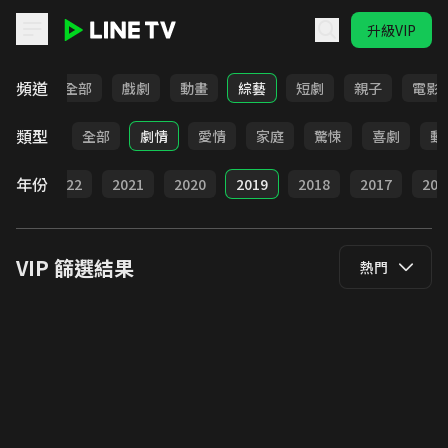
升級VIP
LINE TV - VIP
頻道
全部
戲劇
動畫
綜藝
短劇
親子
電影
類型
全部
劇情
愛情
家庭
驚悚
喜劇
動
年份
023
2022
2021
2020
2019
2018
2017
201
VIP
篩選結果
熱門