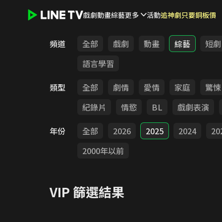
戲劇
動畫
綜藝
更多
活動
追神劇只要銅板價
LINE TV - VIP
頻道
全部
戲劇
動畫
綜藝
短劇
語言學習
類型
全部
劇情
愛情
家庭
驚悚
紀錄片
情慾
BL
戲劇表演
年份
全部
2026
2025
2024
20
2000年以前
VIP
篩選結果