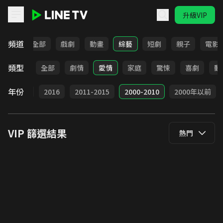
升級VIP
LINE TV - VIP
頻道
全部
戲劇
動畫
綜藝
短劇
親子
電影
類型
全部
劇情
愛情
家庭
驚悚
喜劇
動
年份
2017
2016
2011-2015
2000-2010
2000年以前
VIP
篩選結果
熱門