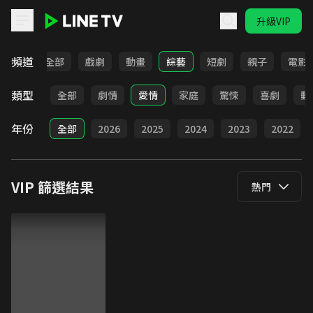
升級VIP
LINE TV - VIP
頻道
全部
戲劇
動畫
綜藝
短劇
親子
電影
類型
全部
劇情
愛情
家庭
驚悚
喜劇
動
年份
全部
2026
2025
2024
2023
2022
VIP
篩選結果
熱門