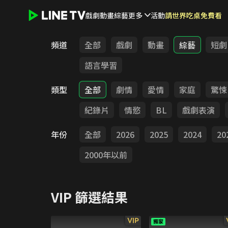
戲劇
動畫
綜藝
更多
活動
請世界吃桌免費看
LINE TV - VIP
頻道
全部
戲劇
動畫
綜藝
短劇
語言學習
類型
全部
劇情
愛情
家庭
驚悚
紀錄片
情慾
BL
戲劇表演
年份
全部
2026
2025
2024
20
2000年以前
VIP
篩選結果
VIP
獨家