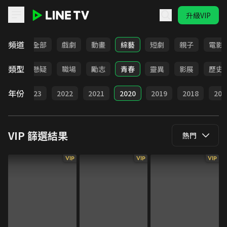
升級VIP
LINE TV - VIP
頻道
全部
戲劇
動畫
綜藝
短劇
親子
電影
類型
犯罪
懸疑
職場
勵志
青春
靈異
影展
歷史
年份
024
2023
2022
2021
2020
2019
2018
201
VIP
篩選結果
熱門
VIP
VIP
VIP