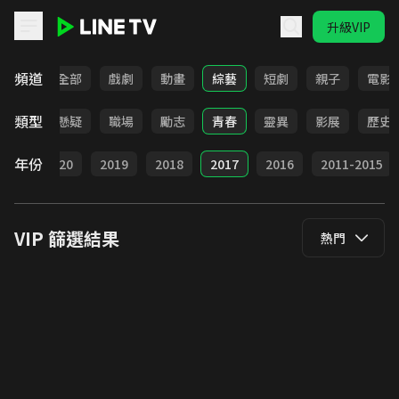
升級VIP
LINE TV - VIP
頻道
全部
戲劇
動畫
綜藝
短劇
親子
電影
類型
犯罪
懸疑
職場
勵志
青春
靈異
影展
歷史
年份
021
2020
2019
2018
2017
2016
2011-2015
VIP
篩選結果
熱門