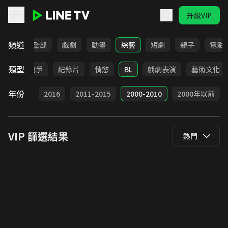
升級VIP
LINE TV - VIP
頻道
全部
戲劇
動畫
綜藝
短劇
親子
電影
類型
奇幻
戰爭
紀錄片
情慾
BL
戲劇表演
藝術文化
年份
2017
2016
2011-2015
2000-2010
2000年以前
VIP
篩選結果
熱門