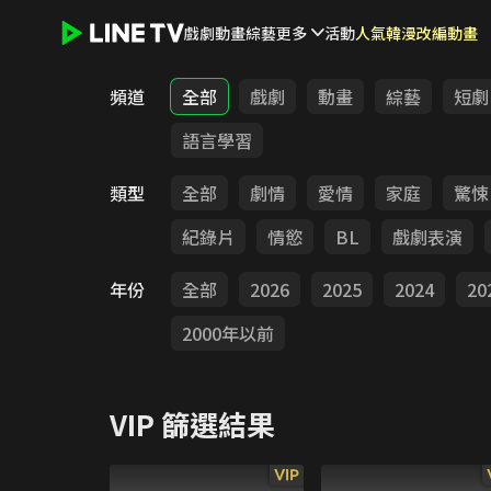
戲劇
動畫
綜藝
更多
活動
人氣韓漫改編動畫
LINE TV - VIP
頻道
全部
戲劇
動畫
綜藝
短劇
語言學習
類型
全部
劇情
愛情
家庭
驚悚
紀錄片
情慾
BL
戲劇表演
年份
全部
2026
2025
2024
20
2000年以前
VIP
篩選結果
VIP