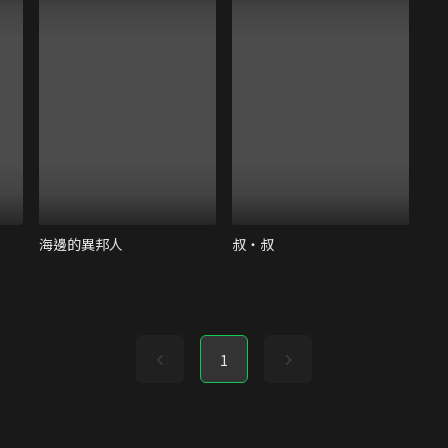
海邊的異邦人
叔‧叔
1