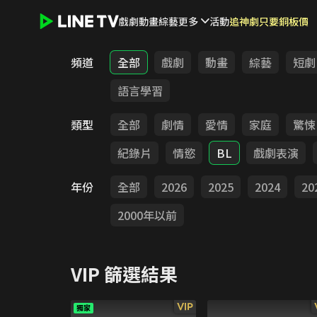
戲劇
動畫
綜藝
更多
活動
追神劇只要銅板價
LINE TV - VIP
頻道
全部
戲劇
動畫
綜藝
短劇
語言學習
類型
全部
劇情
愛情
家庭
驚悚
紀錄片
情慾
BL
戲劇表演
年份
全部
2026
2025
2024
20
2000年以前
VIP
篩選結果
VIP
獨家