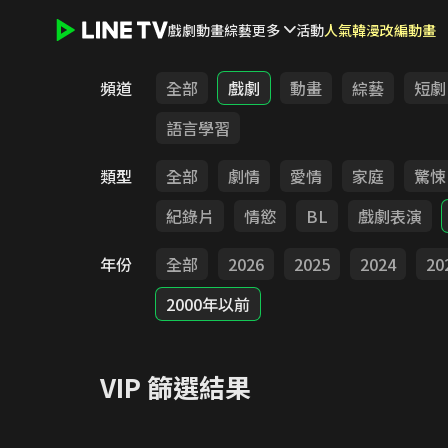
戲劇
動畫
綜藝
更多
活動
人氣韓漫改編動畫
LINE TV - VIP
頻道
全部
戲劇
動畫
綜藝
短劇
語言學習
類型
全部
劇情
愛情
家庭
驚悚
紀錄片
情慾
BL
戲劇表演
年份
全部
2026
2025
2024
20
2000年以前
VIP
篩選結果