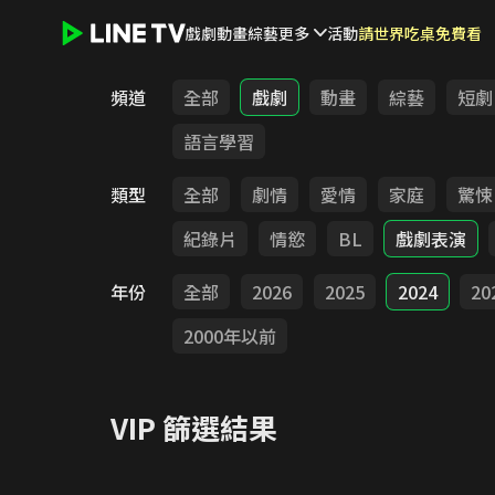
戲劇
動畫
綜藝
更多
活動
請世界吃桌免費看
LINE TV - VIP
頻道
全部
戲劇
動畫
綜藝
短劇
語言學習
類型
全部
劇情
愛情
家庭
驚悚
紀錄片
情慾
BL
戲劇表演
年份
全部
2026
2025
2024
20
2000年以前
VIP
篩選結果