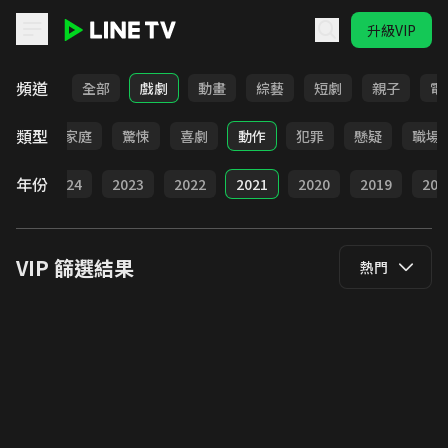
升級VIP
LINE TV - VIP
頻道
全部
戲劇
動畫
綜藝
短劇
親子
電
類型
愛情
家庭
驚悚
喜劇
動作
犯罪
懸疑
職場
年份
025
2024
2023
2022
2021
2020
2019
201
VIP
篩選結果
熱門