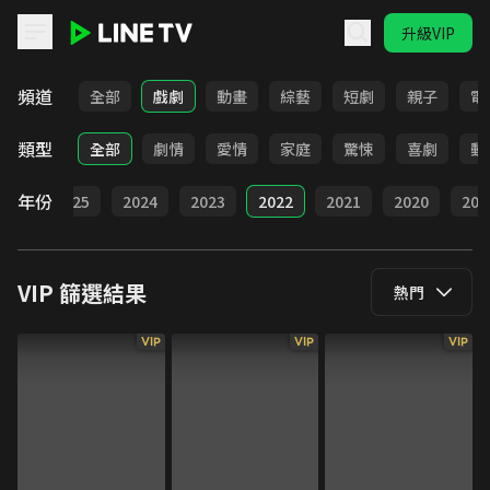
升級VIP
LINE TV - VIP
頻道
全部
戲劇
動畫
綜藝
短劇
親子
電
類型
全部
劇情
愛情
家庭
驚悚
喜劇
動
年份
026
2025
2024
2023
2022
2021
2020
201
VIP
篩選結果
熱門
VIP
VIP
VIP