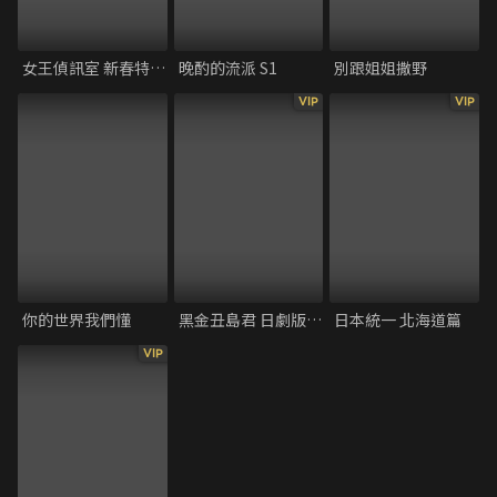
女王偵訊室 新春特別篇2022
晚酌的流派 S1
別跟姐姐撒野
VIP
VIP
你的世界我們懂
黑金丑島君 日劇版外傳─黑金犀原小姐
日本統一 北海道篇
VIP