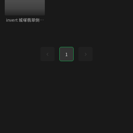
invert 城塚翡翠倒敘集
1