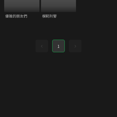
優雅的朋友們
模範刑警
1