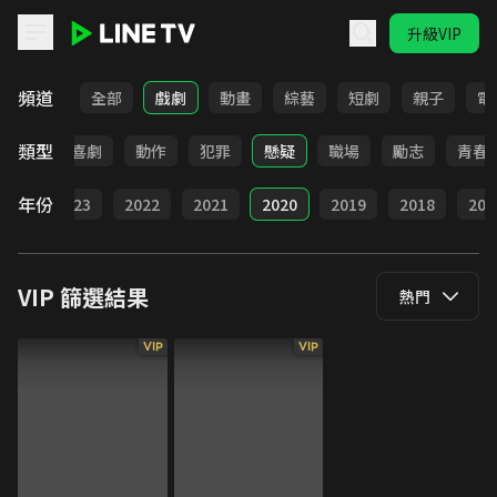
升級VIP
LINE TV - VIP
頻道
全部
戲劇
動畫
綜藝
短劇
親子
電
類型
驚悚
喜劇
動作
犯罪
懸疑
職場
勵志
青春
年份
024
2023
2022
2021
2020
2019
2018
201
VIP
篩選結果
熱門
VIP
VIP