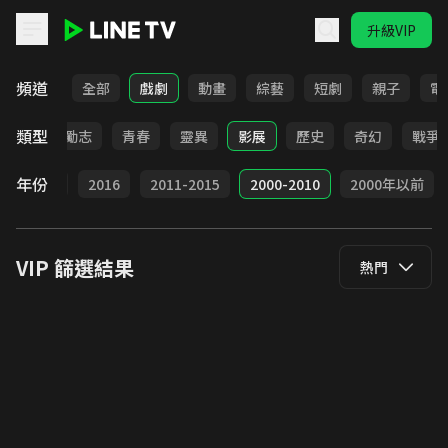
升級VIP
LINE TV - VIP
頻道
全部
戲劇
動畫
綜藝
短劇
親子
電
類型
職場
勵志
青春
靈異
影展
歷史
奇幻
戰爭
年份
2017
2016
2011-2015
2000-2010
2000年以前
VIP
篩選結果
熱門