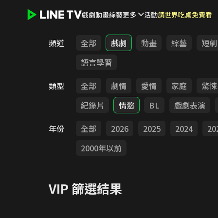
戲劇
動畫
綜藝
更多
活動
請世界吃桌免費看
LINE TV - VIP
頻道
全部
戲劇
動畫
綜藝
短劇
語言學習
類型
全部
劇情
愛情
家庭
驚悚
紀錄片
情慾
BL
戲劇表演
年份
全部
2026
2025
2024
20
2000年以前
VIP
篩選結果