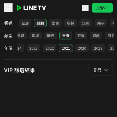
升級VIP
LINE TV - VIP
頻道
全部
戲劇
動畫
綜藝
短劇
親子
電
類型
犯罪
懸疑
職場
勵志
青春
靈異
影展
歷史
年份
025
2024
2023
2022
2021
2020
2019
201
VIP
篩選結果
熱門