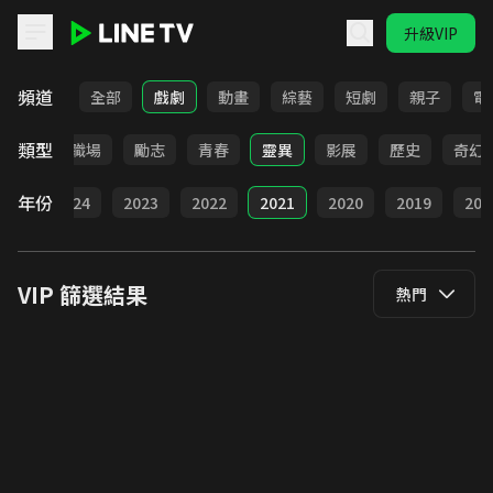
升級VIP
LINE TV - VIP
頻道
全部
戲劇
動畫
綜藝
短劇
親子
電
類型
懸疑
職場
勵志
青春
靈異
影展
歷史
奇幻
年份
025
2024
2023
2022
2021
2020
2019
201
VIP
篩選結果
熱門