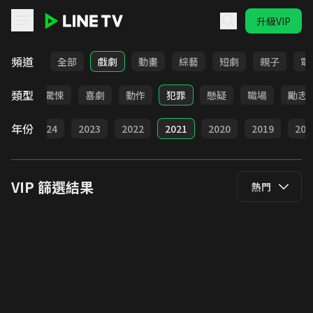
升級VIP
LINE TV - VIP
頻道
全部
戲劇
動畫
綜藝
短劇
親子
電
類型
家庭
驚悚
喜劇
動作
犯罪
懸疑
職場
勵志
年份
025
2024
2023
2022
2021
2020
2019
201
VIP
篩選結果
熱門